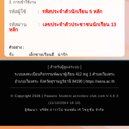
3. การเข้าใช้งาน
รหัสผู้ใช้ :
รหัสประจำตัวนักเรียน 5 หลัก
รหัสผ่าน :
เลขประจำตัวประชาชนนักเรียน 13
หลัก
ตัวอย่าง :
ชื่อ :
เด็กชายเรียนดี น่ารัก
ผู้ใช้ :
11220 (รหัสนักเรียน 5 หลัก)
[ สำหรับผู้ดูแลระบบ ]
รหัสผ่าน :
9999999999999
(เลขประจำตัวประชาชนนักเรียน 13
ระบบลงทะเบียนกิจกรรมพัฒนาผู้เรียน 412 หมู่ 1 ตำบลเวียงสระ
หลัก)
อำเภอเวียงสระ จังหวัดสุราษฎร์ธานี 84190 | https://wsra.ac.th
4. กรณีลงทะเบียนไม่สำเร็จ หรือมีปํญหาใด ๆ เกี่ยวกับการลงทะเบียน
ให้ติดต่อ
ครูปกรณ์เกียรติ ด้วงทองกุล/ครูสวพรรณ หนูแป้น
ที่ห้อง
กิจกรรมพัฒนาผู้เรียนหรือห้องคณิตศาสตร์ (328)
© Copyright 2026 |
Pawano Student activities-club.com V.4.8.3
(11/10/2564 16:10)
5.
.
*** นักเรียนที่ไม่เข้ามาเลือกกิจกรรมตามวัน-
ผู้พัฒนา: บริษัท ภาวาโน่ ซอฟต์แวร์ โซลูชั่น จำกัด
เวลาที่กำหนด ทางโรงเรียนจะเลือกกิจกรรมให้กับ
นักเรียน โดยเลือก
กิจกรรมที่ยังไม่เต็มหรือกิจกรรมที่ยังไม่มีนักเรียนสมัคร